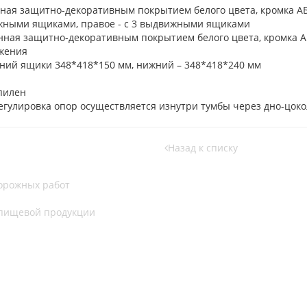
ная защитно-декоративным покрытием белого цвета, кромка А
ижными ящиками, правое - с 3 выдвижными ящиками
ная защитно-декоративным покрытием белого цвета, кромка А
жения
ний ящики 348*418*150 мм, нижний – 348*418*240 мм
пилен
Регулировка опор осуществляется изнутри тумбы через дно-цоко
Назад к списку
дорожных работ
 пищевой продукции