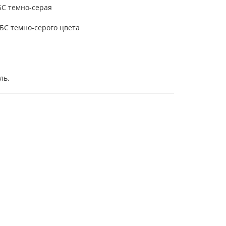
БС темно-серая
БС темно-серого цвета
ль.