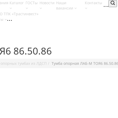
ания
Каталог
ГОСТы
Новости
Наши
Контакты
вакансии
ты
Я6 86.50.86
 опорных тумбах из ЛДСП
Тумба опорная ЛАБ-М ТОЯ6 86.50.8