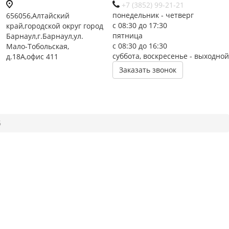
+7 (3852) 99-21-21
понедельник - четверг
656056,Алтайский
с 08:30 до 17:30
край,городской округ город
пятница
Барнаул,г.Барнаул,ул.
с 08:30 до 16:30
Мало-Тобольская,
суббота, воскресенье - выходной
д.18А,офис 411
Заказать звонок
6