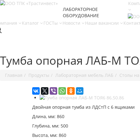
Комп
ЛАБОРАТОРНОЕ
ОБОРУДОВАНИЕ
омпания
Каталог
ГОСТы
Новости
Наши вакансии
Контак
Тумба опорная ЛАБ-М ТО
Главная
Продукты
Лабораторная мебель ЛАБ
Столы на
Двойная опорная тумба из ЛДСтП с 6 ящиками
Длина, мм: 860
Глубина, мм: 500
Высота, мм: 860