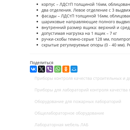
корпус – ЛДСтП толщиной 16мм, облицован
два отделения. Левое отделение с 3 выдв
фасады – ЛДСтП толщиной 16мм, облицован
шариковые направляющие полного выдви
внутренний размер ящика: верхний и сред
допустимая нагрузка на 1 ящик – 7 кг
ручки-скобы темно-серые 128 мм, полипро
скрытые регулируемые опоры (0 - 40 мм). 
Поделиться
Приборы контроля качества строительных и 
Приборы для лабораторий контроля качества
Оборудование для пожарных лабораторий
Общелабораторное оборудование
Лабораторная мебель ЛАБ