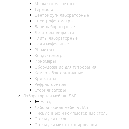
Мешалки магнитные
Термостаты
Центрифуги лабораторные
Спектрофотометры
Бани лабораторные
Дозаторы жидкости
Плиты лабораторные
Печи муфельные
РН-метры
Кондуктометры
Иономеры
Оборудование для титрования
Камеры бактерицидные
Криостаты
Рефрактометры
Стерилизаторы
Лабораторная мебель ЛАБ
Назад
Лабораторная мебель ЛАБ
Письменные и компьютерные столы
Столы для весов
Столы для микроскопирования