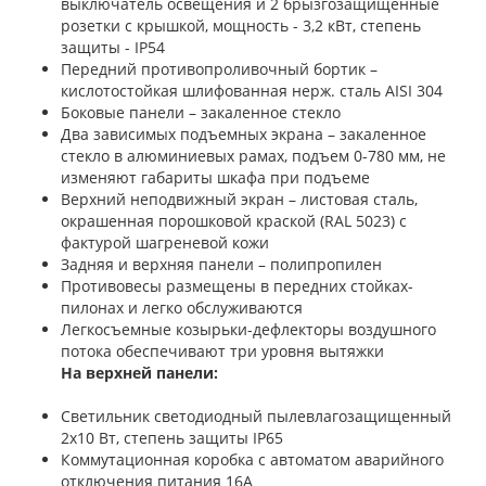
выключатель освещения и 2 брызгозащищенные
розетки с крышкой, мощность - 3,2 кВт, степень
защиты - IP54
Передний противопроливочный бортик –
кислотостойкая шлифованная нерж. сталь AISI 304
Боковые панели – закаленное стекло
Два зависимых подъемных экрана – закаленное
стекло в алюминиевых рамах, подъем 0-780 мм, не
изменяют габариты шкафа при подъеме
Верхний неподвижный экран – листовая сталь,
окрашенная порошковой краской (RAL 5023) с
фактурой шагреневой кожи
Задняя и верхняя панели – полипропилен
Противовесы размещены в передних стойках-
пилонах и легко обслуживаются
Легкосъемные козырьки-дефлекторы воздушного
потока обеспечивают три уровня вытяжки
На верхней панели:
Светильник светодиодный пылевлагозащищенный
2х10 Вт, степень защиты IP65
Коммутационная коробка с автоматом аварийного
отключения питания 16А