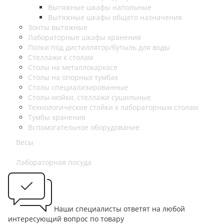
Вытяжные шкафы напольные
Вытяжные шкафы общего назначения
Зонты вытяжные
Лабораторные шкафы хранения
Полки под дистиллятор/бутыль для воды
Стеллажи к столам
Столы на металлокаркасе
Столы на опорных тумбах
Столы специализированные
Столы-мойки, стеллажи сушильные
Технологические стойки к лабораторным столам
Тумбы хранения
Вспомогательное оборудование
Весы
Лабораторная посуда
Наши специалисты ответят на любой
интересующий вопрос по товару