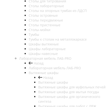
Столы для титрования
Столы лабораторные
Столы на опорных тумбах из ЛДСП
Столы островные
Столы передвижные
Столы пристенные
Столы-мойки
Тумбы
Тумбы к столам на металлокаркасе
Шкафы вытяжные
Шкафы лабораторные
Шкафы навесные
Лабораторная мебель ЛАБ-PRO
Назад
Лабораторная мебель ЛАБ-PRO
Вытяжные шкафы
Назад
Вытяжные шкафы
Вытяжные шкафы для муфельных печей
Вытяжные шкафы для мытья посуды
Вытяжные шкафы для органического
синтеза
Вытяжные шкафы для работ с ЛВЖ