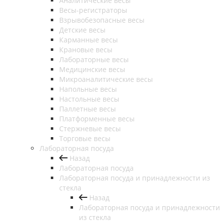
Аналитические весы
Весы-регистраторы
Взрывобезопасные весы
Детские весы
Карманные весы
Крановые весы
Лабораторные весы
Медицинские весы
Микроаналитические весы
Напольные весы
Настольные весы
Паллетные весы
Платформенные весы
Стержневые весы
Торговые весы
Лабораторная посуда
Назад
Лабораторная посуда
Лабораторная посуда и принадлежности из
стекла
Назад
Лабораторная посуда и принадлежности
из стекла