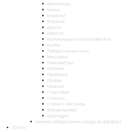
Ареометры
Банки
Бюретки
Воронки
Другое
Емкости
Капельницы и каплеуловители
Колбы
Лабораторные часы
Мензурки
Пикнометры
Пипетки
Пробирки
Пробки
Склянки
Спиртовки
Стаканы
Ступки с пестиком
Холодильники
Цилиндры
Химико-лабораторная посуда из фарфора
ГОСТы