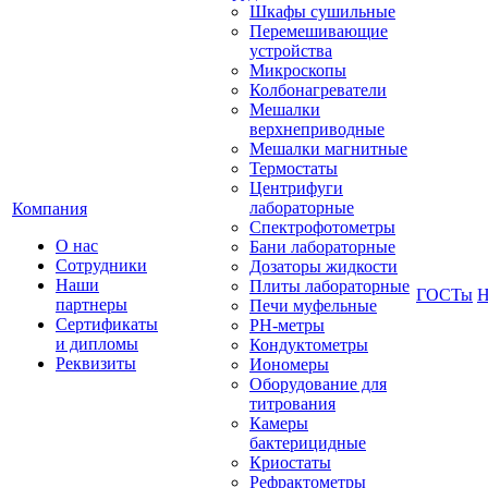
Шкафы сушильные
Перемешивающие
устройства
Микроскопы
Колбонагреватели
Мешалки
верхнеприводные
Мешалки магнитные
Термостаты
Центрифуги
лабораторные
Компания
Спектрофотометры
О нас
Бани лабораторные
Сотрудники
Дозаторы жидкости
Наши
Плиты лабораторные
ГОСТы
Н
партнеры
Печи муфельные
Сертификаты
РН-метры
и дипломы
Кондуктометры
Реквизиты
Иономеры
Оборудование для
титрования
Камеры
бактерицидные
Криостаты
Рефрактометры