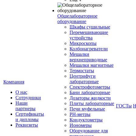
Общелабораторное
оборудование
Шкафы сушильные
Перемешивающие
устройства
Микроскопы
Колбонагреватели
Мешалки
верхнеприводные
Мешалки магнитные
Термостаты
Центрифуги
лабораторные
Компания
Спектрофотометры
О нас
Бани лабораторные
Сотрудники
Дозаторы жидкости
Наши
Плиты лабораторные
ГОСТы
Н
партнеры
Печи муфельные
Сертификаты
РН-метры
и дипломы
Кондуктометры
Реквизиты
Иономеры
Оборудование для