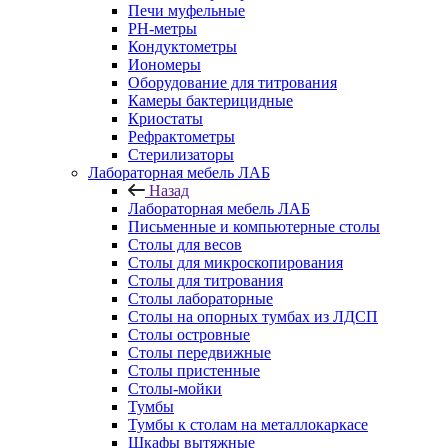
Печи муфельные
РН-метры
Кондуктометры
Иономеры
Оборудование для титрования
Камеры бактерицидные
Криостаты
Рефрактометры
Стерилизаторы
Лабораторная мебель ЛАБ
Назад
Лабораторная мебель ЛАБ
Письменные и компьютерные столы
Столы для весов
Столы для микроскопирования
Столы для титрования
Столы лабораторные
Столы на опорных тумбах из ЛДСП
Столы островные
Столы передвижные
Столы пристенные
Столы-мойки
Тумбы
Тумбы к столам на металлокаркасе
Шкафы вытяжные