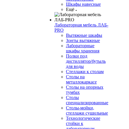
Шкафы навесные
Ещё
Лабораторная мебель ЛАБ-
PRO
Вытяжные шкафы
Зонты вытяжные
Лабораторные
шкафы хранения
Полки под
дистиллятор/бутыль
для воды
Стеллажи к столам
Столы на
металлокаркасе
Столы на опорных
тумбах
Столы
специализированные
Столы-мойки,
стеллажи сушильные
Технологические
стойки к
лабораторным