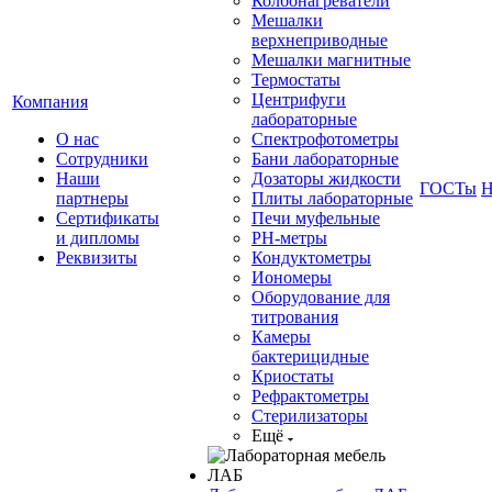
Колбонагреватели
Мешалки
верхнеприводные
Мешалки магнитные
Термостаты
Центрифуги
Компания
лабораторные
О нас
Спектрофотометры
Сотрудники
Бани лабораторные
Наши
Дозаторы жидкости
ГОСТы
Н
партнеры
Плиты лабораторные
Сертификаты
Печи муфельные
и дипломы
РН-метры
Реквизиты
Кондуктометры
Иономеры
Оборудование для
титрования
Камеры
бактерицидные
Криостаты
Рефрактометры
Стерилизаторы
Ещё