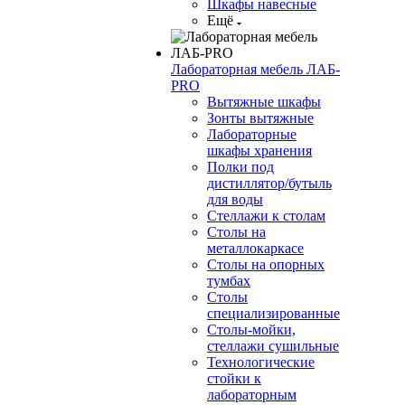
Шкафы навесные
Ещё
Лабораторная мебель ЛАБ-
PRO
Вытяжные шкафы
Зонты вытяжные
Лабораторные
шкафы хранения
Полки под
дистиллятор/бутыль
для воды
Стеллажи к столам
Столы на
металлокаркасе
Столы на опорных
тумбах
Столы
специализированные
Столы-мойки,
стеллажи сушильные
Технологические
стойки к
лабораторным