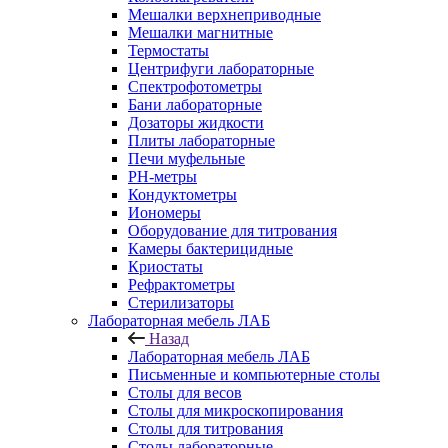
Мешалки верхнеприводные
Мешалки магнитные
Термостаты
Центрифуги лабораторные
Спектрофотометры
Бани лабораторные
Дозаторы жидкости
Плиты лабораторные
Печи муфельные
РН-метры
Кондуктометры
Иономеры
Оборудование для титрования
Камеры бактерицидные
Криостаты
Рефрактометры
Стерилизаторы
Лабораторная мебель ЛАБ
Назад
Лабораторная мебель ЛАБ
Письменные и компьютерные столы
Столы для весов
Столы для микроскопирования
Столы для титрования
Столы лабораторные