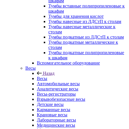
шкафам
Тумбы вставные полипропиленовые к
шкафам
Тумбы для хранения кислот
Тумбы навесные из ЛДСтП к столам
Тумбы навесные металлические к
столам
Тумбы подкатные из ЛДСтП к столам
Тумбы подкатные металлические к
столам
Тумбы подкатные полипропиленовые
к шкафам
Вспомогательное оборудование
Весы
Назад
Весы
Автомобильные весы
Аналитические весы
Весы-регистраторы
Взрывобезопасные весы
Детские весы
Карманные весы
Крановые весы
Лабораторные весы
Медицинские весы