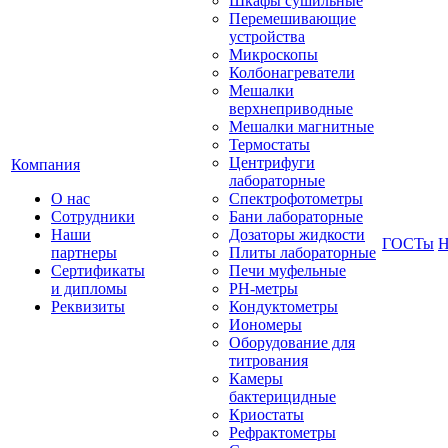
Шкафы сушильные
Перемешивающие
устройства
Микроскопы
Колбонагреватели
Мешалки
верхнеприводные
Мешалки магнитные
Термостаты
Центрифуги
Компания
лабораторные
О нас
Спектрофотометры
Сотрудники
Бани лабораторные
Наши
Дозаторы жидкости
ГОСТы
Н
партнеры
Плиты лабораторные
Сертификаты
Печи муфельные
и дипломы
РН-метры
Реквизиты
Кондуктометры
Иономеры
Оборудование для
титрования
Камеры
бактерицидные
Криостаты
Рефрактометры