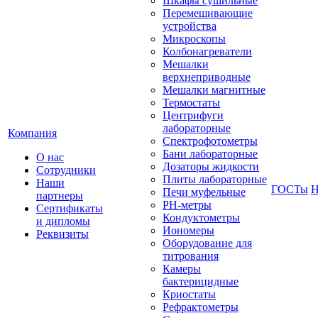
Шкафы сушильные
Перемешивающие
устройства
Микроскопы
Колбонагреватели
Мешалки
верхнеприводные
Мешалки магнитные
Термостаты
Центрифуги
лабораторные
Компания
Спектрофотометры
Бани лабораторные
О нас
Дозаторы жидкости
Сотрудники
Плиты лабораторные
Наши
ГОСТы
Н
Печи муфельные
партнеры
РН-метры
Сертификаты
Кондуктометры
и дипломы
Иономеры
Реквизиты
Оборудование для
титрования
Камеры
бактерицидные
Криостаты
Рефрактометры