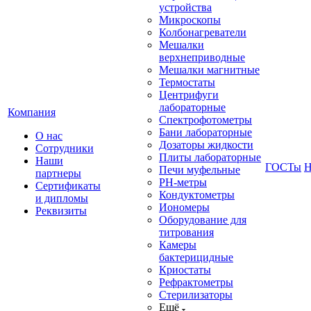
устройства
Микроскопы
Колбонагреватели
Мешалки
верхнеприводные
Мешалки магнитные
Термостаты
Центрифуги
лабораторные
Компания
Спектрофотометры
Бани лабораторные
О нас
Дозаторы жидкости
Сотрудники
Плиты лабораторные
Наши
ГОСТы
Н
Печи муфельные
партнеры
РН-метры
Сертификаты
Кондуктометры
и дипломы
Иономеры
Реквизиты
Оборудование для
титрования
Камеры
бактерицидные
Криостаты
Рефрактометры
Стерилизаторы
Ещё