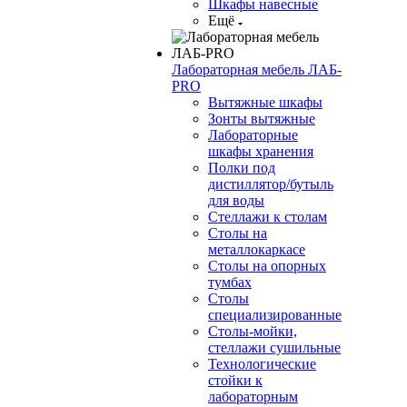
Шкафы навесные
Ещё
Лабораторная мебель ЛАБ-
PRO
Вытяжные шкафы
Зонты вытяжные
Лабораторные
шкафы хранения
Полки под
дистиллятор/бутыль
для воды
Стеллажи к столам
Столы на
металлокаркасе
Столы на опорных
тумбах
Столы
специализированные
Столы-мойки,
стеллажи сушильные
Технологические
стойки к
лабораторным