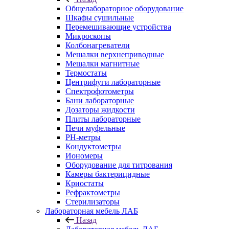
Общелабораторное оборудование
Шкафы сушильные
Перемешивающие устройства
Микроскопы
Колбонагреватели
Мешалки верхнеприводные
Мешалки магнитные
Термостаты
Центрифуги лабораторные
Спектрофотометры
Бани лабораторные
Дозаторы жидкости
Плиты лабораторные
Печи муфельные
РН-метры
Кондуктометры
Иономеры
Оборудование для титрования
Камеры бактерицидные
Криостаты
Рефрактометры
Стерилизаторы
Лабораторная мебель ЛАБ
Назад