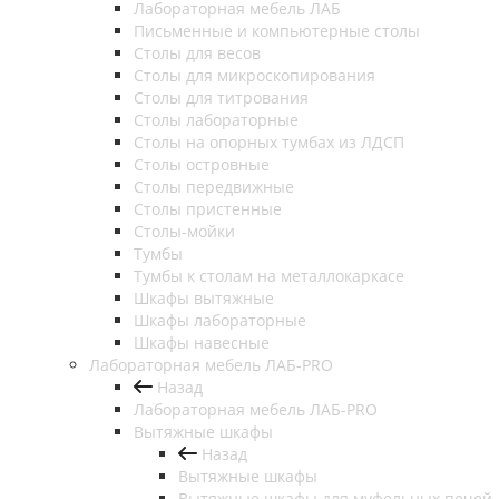
Лабораторная мебель ЛАБ
Письменные и компьютерные столы
Столы для весов
Столы для микроскопирования
Столы для титрования
Столы лабораторные
Столы на опорных тумбах из ЛДСП
Столы островные
Столы передвижные
Столы пристенные
Столы-мойки
Тумбы
Тумбы к столам на металлокаркасе
Шкафы вытяжные
Шкафы лабораторные
Шкафы навесные
Лабораторная мебель ЛАБ-PRO
Назад
Лабораторная мебель ЛАБ-PRO
Вытяжные шкафы
Назад
Вытяжные шкафы
Вытяжные шкафы для муфельных печей