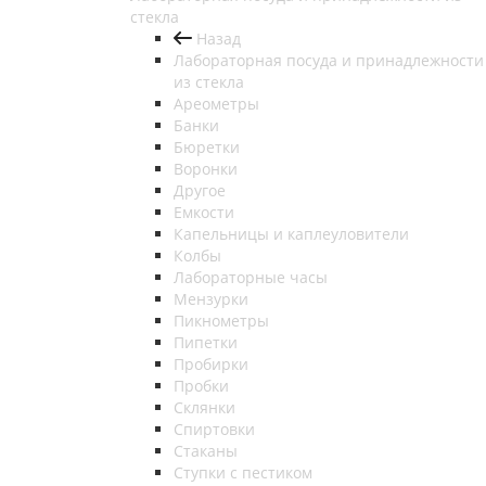
стекла
Назад
Лабораторная посуда и принадлежности
из стекла
Ареометры
Банки
Бюретки
Воронки
Другое
Емкости
Капельницы и каплеуловители
Колбы
Лабораторные часы
Мензурки
Пикнометры
Пипетки
Пробирки
Пробки
Склянки
Спиртовки
Стаканы
Ступки с пестиком