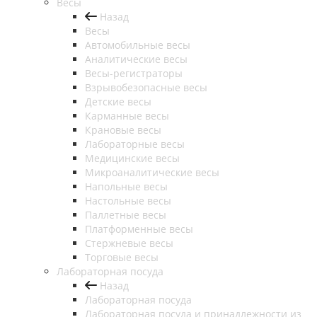
Весы
Назад
Весы
Автомобильные весы
Аналитические весы
Весы-регистраторы
Взрывобезопасные весы
Детские весы
Карманные весы
Крановые весы
Лабораторные весы
Медицинские весы
Микроаналитические весы
Напольные весы
Настольные весы
Паллетные весы
Платформенные весы
Стержневые весы
Торговые весы
Лабораторная посуда
Назад
Лабораторная посуда
Лабораторная посуда и принадлежности из