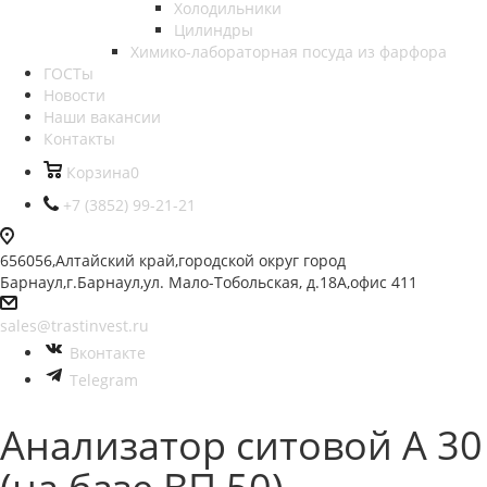
Холодильники
Цилиндры
Химико-лабораторная посуда из фарфора
ГОСТы
Новости
Наши вакансии
Контакты
Корзина
0
+7 (3852) 99-21-21
656056,Алтайский край,городской округ город
Барнаул,г.Барнаул,ул. Мало-Тобольская, д.18А,офис 411
sales@trastinvest.ru
Вконтакте
Telegram
Анализатор ситовой А 30