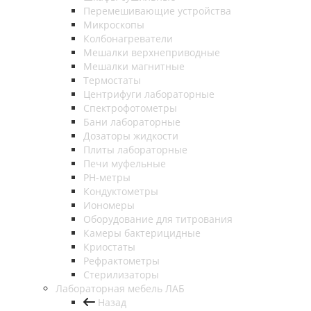
Перемешивающие устройства
Микроскопы
Колбонагреватели
Мешалки верхнеприводные
Мешалки магнитные
Термостаты
Центрифуги лабораторные
Спектрофотометры
Бани лабораторные
Дозаторы жидкости
Плиты лабораторные
Печи муфельные
РН-метры
Кондуктометры
Иономеры
Оборудование для титрования
Камеры бактерицидные
Криостаты
Рефрактометры
Стерилизаторы
Лабораторная мебель ЛАБ
Назад